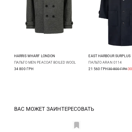
HARRIS WHARF LONDON
EAST HARBOUR SURPLUS
48
50
52
54
48
50
ПАЛЬТО MEN PEACOAT BOILED WOOL
ПАЛЬТО ARAN 0114
34 800 ГРН
21 560 ГРН
30 800 ГРН
-3
56
ВАС МОЖЕТ ЗАИНТЕРЕСОВАТЬ