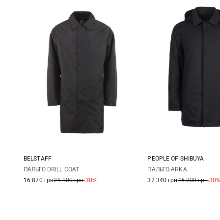
BELSTAFF
PEOPLE OF SHIBUYA
M
L
XL
XXL
48
50
ПАЛЬТО DRILL COAT
ПАЛЬТО ARKA
16 870 грн
24 100 грн
-30%
32 340 грн
46 200 грн
-30
56