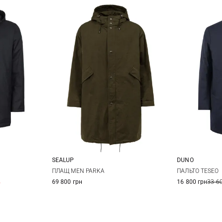
SEALUP
DUNO
52
54
48
50
52
48
5
ПЛАЩ MEN PARKA
ПАЛЬТО TESEO
%
69 800 грн
16 800 грн
33 6
56
5