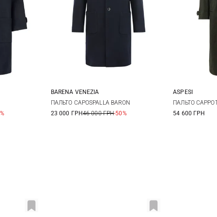
BARENA VENEZIA
ASPESI
52
48
50
52
54
M
ПАЛЬТО CAPOSPALLA BARON
ПАЛЬТО CAPPO
0%
23 000 ГРН
46 000 ГРН
-50%
54 600 ГРН
56