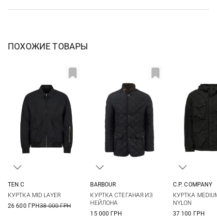
ПОХОЖИЕ ТОВАРЫ
TEN C
BARBOUR
C.P. COMPANY
48
50
52
S
M
L
XL
M
L
КУРТКА MID LAYER
КУРТКА СТЕГАНАЯ ИЗ
КУРТКА MEDIUM
XXL
3XL
НЕЙЛОНА
NYLON
26 600 ГРН
38 000 ГРН
15 000 ГРН
37 100 ГРН