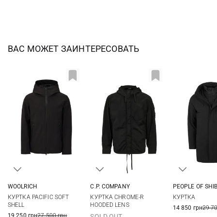
ВАС МОЖЕТ ЗАИНТЕРЕСОВАТЬ
PEOPLE OF SHI
WOOLRICH
C.P. COMPANY
48
50
M
L
XL
XXL
S
M
L
XL
КУРТКА
КУРТКА PACIFIC SOFT
КУРТКА CHROME-R
3XL
XXL
SHELL
HOODED LENS
14 850 грн
29 7
19 250 грн
27 500 грн
SOLD OUT