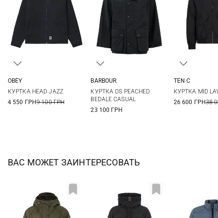
OBEY
BARBOUR
TEN C
S
M
L
XL
36
38
40
42
48
50
КУРТКА HEAD JAZZ
КУРТКА OS PEACHED
КУРТКА MID LA
BEDALE CASUAL
4 550 ГРН
9 100 ГРН
26 600 ГРН
38 
23 100 ГРН
ВАС МОЖЕТ ЗАИНТЕРЕСОВАТЬ