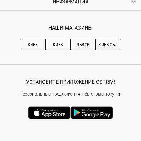
ИНФОРМАЦИЯ
Войти
Возврат
Регистрация
Гарантия
Мои заказы
Программа лояльности
Вакансии
Избранное
Наши магазини
НАШИ МАГАЗИНЫ
Ostriv Club+
Про OSTRIV
Подписка на новости
Рекомендации по уходу
КИЕВ
КИЕВ
ЛЬВОВ
КИЕВ ОБЛ
УСТАНОВИТЕ ПРИЛОЖЕНИЕ OSTRIV!
Персональные предложения и быстрые покупки