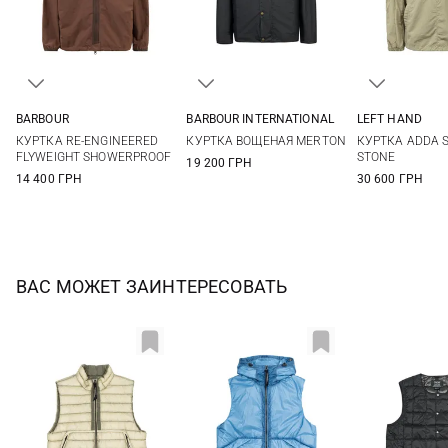
BARBOUR
BARBOUR INTERNATIONAL
LEFT HAND
S
M
L
XL
M
L
XL
XXL
M
L
КУРТКА RE-ENGINEERED
КУРТКА ВОЩЕНАЯ MERTON
КУРТКА ADDA 
XXL
FLYWEIGHT SHOWERPROOF
STONE
19 200 ГРН
14 400 ГРН
30 600 ГРН
ВАС МОЖЕТ ЗАИНТЕРЕСОВАТЬ