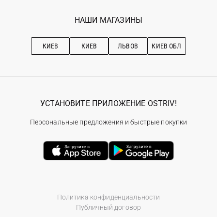
Программа лояльности
Вакансии
Избранное
Наши магазини
НАШИ МАГАЗИНЫ
Ostriv Club+
Про OSTRIV
Подписка на новости
Рекомендации по уходу
КИЕВ
КИЕВ
ЛЬВОВ
КИЕВ ОБЛ
УСТАНОВИТЕ ПРИЛОЖЕНИЕ OSTRIV!
Персональные предложения и быстрые покупки
Политика конфиденциальности
Публичный договор