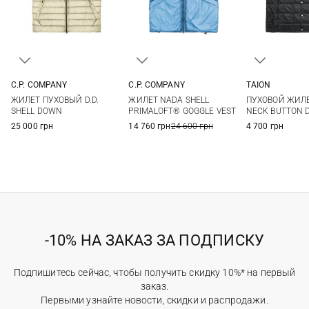
C.P. COMPANY
C.P. COMPANY
TAION
M
L
XL
M
L
XL
S
M
ЖИЛЕТ ПУХОВЫЙ D.D.
ЖИЛЕТ NADA SHELL
ПУХОВОЙ ЖИЛ
XXL
SHELL DOWN
PRIMALOFT® GOGGLE VEST
NECK BUTTON
25 000 грн
14 760 грн
24 600 грн
4 700 грн
-10% НА ЗАКАЗ ЗА ПОДПИСКУ
Подпишитесь сейчас, чтобы получить скидку 10%* на первый
заказ.
Первыми узнайте новости, скидки и распродажи.