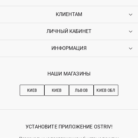
КЛИЕНТАМ
ЛИЧНЫЙ КАБИНЕТ
Контакты
Доставка
Оплата
ИНФОРМАЦИЯ
Войти
Возврат
Регистрация
Гарантия
Мои заказы
Программа лояльности
Вакансии
Избранное
Наши магазини
НАШИ МАГАЗИНЫ
Ostriv Club+
Про OSTRIV
Подписка на новости
Рекомендации по уходу
КИЕВ
КИЕВ
ЛЬВОВ
КИЕВ ОБЛ
УСТАНОВИТЕ ПРИЛОЖЕНИЕ OSTRIV!