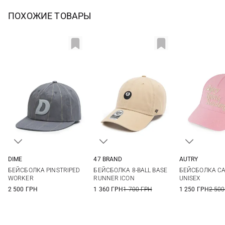
ПОХОЖИЕ ТОВАРЫ
DIME
47 BRAND
AUTRY
One size
One size
One si
БЕЙСБОЛКА PINSTRIPED
БЕЙСБОЛКА 8-BALL BASE
БЕЙСБОЛКА CA
WORKER
RUNNER ICON
UNISEX
2 500 ГРН
1 360 ГРН
1 700 ГРН
1 250 ГРН
2 500