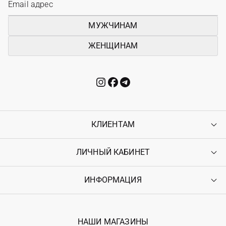
МУЖЧИНАМ
ЖЕНЩИНАМ
КЛИЕНТАМ
ЛИЧНЫЙ КАБИНЕТ
Контакты
Доставка
Оплата
ИНФОРМАЦИЯ
Войти
Возврат
Регистрация
Гарантия
Мои заказы
Программа лояльности
Вакансии
Избранное
Наши магазини
НАШИ МАГАЗИНЫ
Ostriv Club+