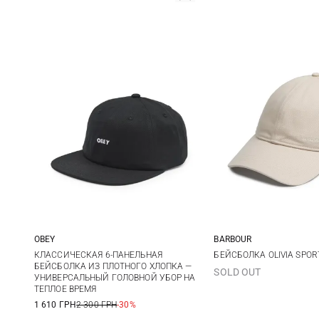
OBEY
BARBOUR
One size
One size
КЛАССИЧЕСКАЯ 6-ПАНЕЛЬНАЯ
БЕЙСБОЛКА OLIVIA SPOR
БЕЙСБОЛКА ИЗ ПЛОТНОГО ХЛОПКА —
SOLD OUT
УНИВЕРСАЛЬНЫЙ ГОЛОВНОЙ УБОР НА
ТЕПЛОЕ ВРЕМЯ
1 610 ГРН
2 300 ГРН
-30%