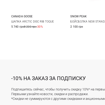
CANADA GOOSE
SNOW PEAK
One size
S
M
ШАПКА ARCTIC DISC RIB TOQUE
БЕЙСБОЛКА NEW STAND
5 740 грн
8 200 грн
-30%
2 100 грн
-10% НА ЗАКАЗ ЗА ПОДПИСКУ
Подпишитесь сейчас, чтобы получить скидку 10%* на первы
Первыми узнайте новости, скидки и распродажи.
*Скидки не суммируются с другими скидками и акционным