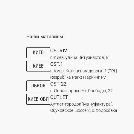
Наши магазины
OSTRIV
КИЕВ
г. Киев, улица Энтузиастов, 5
OST.1
КИЕВ
г. Киев, Кольцевая дорога, 1 (ТРЦ
Respublika Park) Паркинг Р7
OST 22
ЛЬВОВ
г. Львов, проспект Свободы, 22
OUTLET
КИЕВ ОБЛ
Аутлет-городок "Мануфактура",
Обуховское шоссе 2, с. Ходосовка