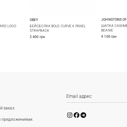
JOHNSTONS OF
OBEY
One size
ШАПКА CASHME
ARD LOGO
БЕЙСБОЛКА BOLD CURVE 6 PANEL
BEANIE
STRAPBACK
9 100 грн
2 400 грн
й заказ.
и предложениями.