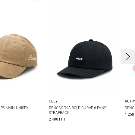
OBEY
AUTR
One size
One size
PS MAIN UNISEX
БЕЙСБОЛКА BOLD CURVE 6 PANEL
БЕЙС
STRAPBACK
1 250
2 400 ГРН