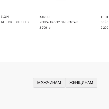
 ELGIN
KANGOL
THRIL
One size
M
L
XL
RE RIBBED SLOUCHY
КЕПКА TROPIC 504 VENTAIR
БЕЙС
2 700 грн
2 200
МУЖЧИНАМ
ЖЕНЩИНАМ