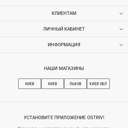
КЛИЕНТАМ
ЛИЧНЫЙ КАБИНЕТ
Контакты
Доставка
Оплата
ИНФОРМАЦИЯ
Войти
Возврат
Регистрация
Гарантия
Мои заказы
Программа лояльности
Вакансии
Избранное
Наши магазини
НАШИ МАГАЗИНЫ
Ostriv Club+
Про OSTRIV
Подписка на новости
Рекомендации по уходу
КИЕВ
КИЕВ
ЛЬВОВ
КИЕВ ОБЛ
УСТАНОВИТЕ ПРИЛОЖЕНИЕ OSTRIV!