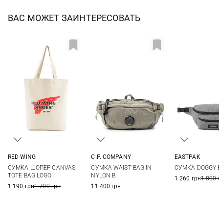
ВАС МОЖЕТ ЗАИНТЕРЕСОВАТЬ
EASTPAK
RED WING
C.P. COMPANY
One Si
One Size
One Size
СУМКА DOGGY 
СУМКА-ШОПЕР CANVAS
СУМКА WAIST BAG IN
TOTE BAG LOGO
NYLON B
1 260 грн
1 800 
1 190 грн
1 700 грн
11 400 грн