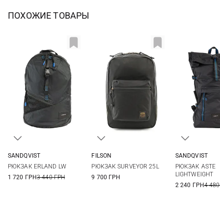
ПОХОЖИЕ ТОВАРЫ
SANDQVIST
FILSON
SANDQVIST
28X42X14СМ
One Size
45X28X16СМ
РЮКЗАК ERLAND LW
РЮКЗАК SURVEYOR 25L
РЮКЗАК ASTE
LIGHTWEIGHT
1 720 ГРН
3 440 ГРН
9 700 ГРН
2 240 ГРН
4 480