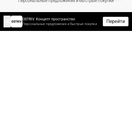
Персональные предложения и быстрые покупки
OSTRIV. Концепт пространство
Перейти
Персональные предложения и быстрые покупки
Политика конфиденциальности
Публичный договор
© 2026 Ostriv.ua Store. All Rights Reserved.