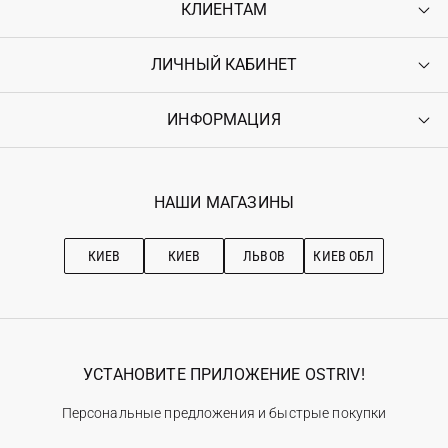
КЛИЕНТАМ
ЛИЧНЫЙ КАБИНЕТ
Контакты
Доставка
Оплата
ИНФОРМАЦИЯ
Войти
Возврат
Регистрация
Гарантия
Мои заказы
Программа лояльности
Вакансии
Избранное
Наши магазини
НАШИ МАГАЗИНЫ
Ostriv Club+
Про OSTRIV
Подписка на новости
Рекомендации по уходу
КИЕВ
КИЕВ
ЛЬВОВ
КИЕВ ОБЛ
УСТАНОВИТЕ ПРИЛОЖЕНИЕ OSTRIV!
Персональные предложения и быстрые покупки