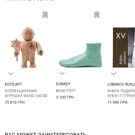
DONKEY
KOTO.APT
LOBANOV RUSL
One Size
One Size
One Si
ВАЗА FOOT
КОЛЛЕКЦИОННАЯ
КНИГА ПОДАРО
ИГРУШКА WOOD (34СМ)
978-617-7799-6
2 100 ГРН
75 810 ГРН
11 990 ГРН
ВАС МОЖЕТ ЗАИНТЕРЕСОВАТЬ