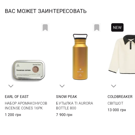
ВАС МОЖЕТ ЗАИНТЕРЕСОВАТЬ
SNOW PEAK
EARL OF EAST
COLDBREAKER
One Size
One Size
S/M
XXS/XS
БУТЫЛКА TI AURORA
НАБОР АРОМАКОНУСОВ
СВІТШОТ
BOTTLE 800
INCENSE CONES 16PK
13 000 грн
7 900 грн
1 200 грн