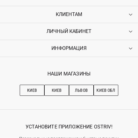
КЛИЕНТАМ
ЛИЧНЫЙ КАБИНЕТ
Контакты
Доставка
Оплата
ИНФОРМАЦИЯ
Войти
Возврат
Регистрация
Гарантия
Мои заказы
Программа лояльности
Вакансии
Избранное
Наши магазини
НАШИ МАГАЗИНЫ
Ostriv Club+
Про OSTRIV
Подписка на новости
Рекомендации по уходу
КИЕВ
КИЕВ
ЛЬВОВ
КИЕВ ОБЛ
УСТАНОВИТЕ ПРИЛОЖЕНИЕ OSTRIV!