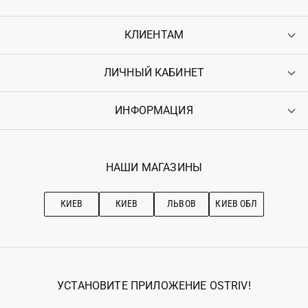
КЛИЕНТАМ
ЛИЧНЫЙ КАБИНЕТ
Контакты
Доставка
Оплата
ИНФОРМАЦИЯ
Войти
Возврат
Регистрация
Гарантия
Мои заказы
Программа лояльности
Вакансии
Избранное
Наши магазини
НАШИ МАГАЗИНЫ
Ostriv Club+
Про OSTRIV
Подписка на новости
Рекомендации по уходу
КИЕВ
КИЕВ
ЛЬВОВ
КИЕВ ОБЛ
УСТАНОВИТЕ ПРИЛОЖЕНИЕ OSTRIV!