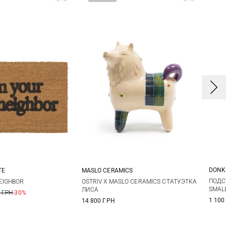
DONK
TE
MASLO CERAMICS
One Size
One Size
ПОДС
EIGHBOR
OSTRIV X MASLO CERAMICS СТАТУЭТКА
SMAL
ЛИСА
 ГРН
-30%
1 100
14 800 ГРН