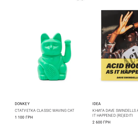
DONKEY
IDEA
One Size
One Size
СТАТУЕТКА CLASSIC WAVING CAT
КНИГА DAVE SWINDELLS 
IT HAPPENED (RE)EDITI
1 100 ГРН
2 600 ГРН