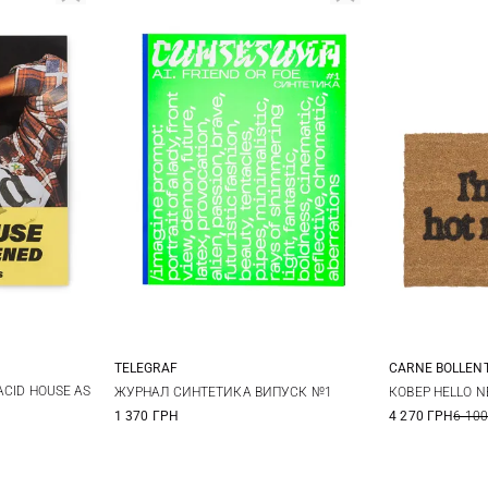
TELEGRAF
CARNE BOLLEN
One Size
ACID HOUSE AS
ЖУРНАЛ СИНТЕТИКА ВИПУСК №1
КОВЕР HELLO N
1 370 ГРН
4 270 ГРН
6 100