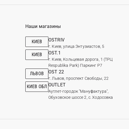
Наши магазины
OSTRIV
КИЕВ
г. Киев, улица Энтузиастов, 5
OST.1
КИЕВ
г. Киев, Кольцевая дорога, 1 (ТРЦ
Respublika Park) Паркинг Р7
OST 22
ЛЬВОВ
г. Львов, проспект Свободы, 22
OUTLET
КИЕВ ОБЛ
Аутлет-городок "Мануфактура",
Обуховское шоссе 2, с. Ходосовка