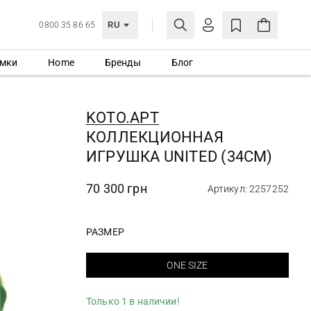
RU
0800 35 86 65
мки
Home
Бренды
Блог
ЛИЧНЫЙ КАБИНЕТ
ВОЙТИ
KOTO.APT
Еще не зарегистрированы?
КОЛЛЕКЦИОННАЯ
СОЗДАТЬ УЧЕТНУЮ ЗАПИСЬ
ИГРУШКА UNITED (34СМ)
70 300 грн
Артикул: 2257252
РАЗМЕР
ONE SIZE
Только 1 в наличии!