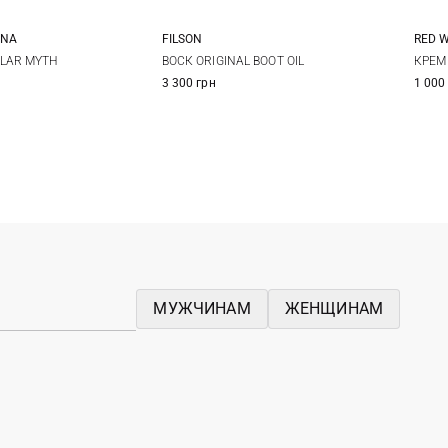
INА
FILSON
RED 
One Size
One Size
45
LAR MYTH
ВОСК ORIGINAL BOOT OIL
КРЕМ
3 300 грн
1 000
МУЖЧИНАМ
ЖЕНЩИНАМ