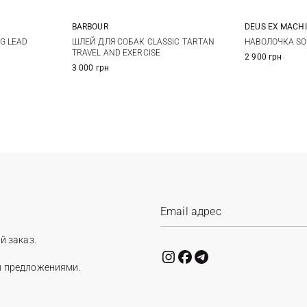
BARBOUR
DEUS EX MACH
S
M
L
ШЛЕЙ ДЛЯ СОБАК CLASSIC TARTAN
G LEAD
НАВОЛОЧКА SO
TRAVEL AND EXERCISE
2 900 грн
3 000 грн
й заказ.
и предложениями.