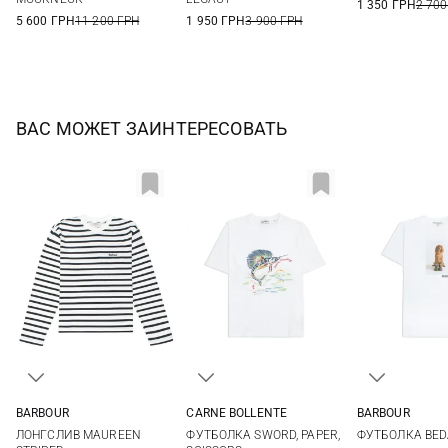
1 350 ГРН
2 700
5 600 ГРН
11 200 ГРН
1 950 ГРН
3 900 ГРН
ВАС МОЖЕТ ЗАИНТЕРЕСОВАТЬ
BARBOUR
CARNE BOLLENTE
BARBOUR
S
M
M
L
XL
XXL
8
10
ЛОНГСЛИВ MAUREEN
ФУТБОЛКА SWORD, PAPER,
ФУТБОЛКА BED
16