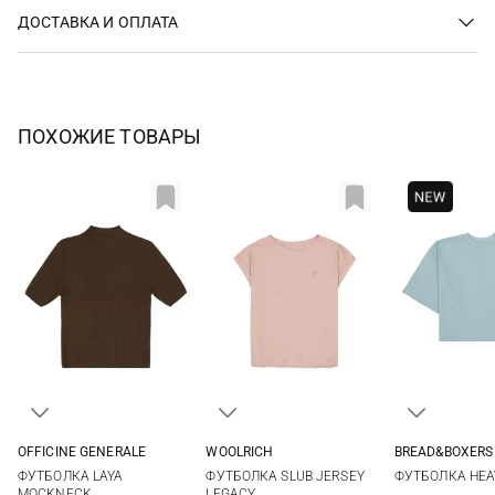
ДОСТАВКА И ОПЛАТА
ПОХОЖИЕ ТОВАРЫ
OFFICINE GENERALE
WOOLRICH
BREAD&BOXERS
XS
S
M
L
S
S
ФУТБОЛКА LAYA
ФУТБОЛКА SLUB JERSEY
ФУТБОЛКА HEA
MOCKNECK
LEGACY