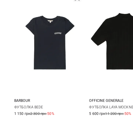
BARBOUR
OFFICINE GENERALE
8
10
12
14
S
M
ФУТБОЛКА BEDE
ФУТБОЛКА LAYA MOCKN
1 150 грн
2 300 грн
-50%
5 600 грн
11 200 грн
-50%