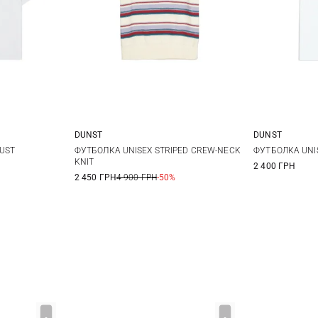
DUNST
DUNST
8
10
XS
S
M
XS
UST
ФУТБОЛКА UNISEX STRIPED CREW-NECK
ФУТБОЛКА UNI
KNIT
2 400 ГРН
2 450 ГРН
4 900 ГРН
-50%