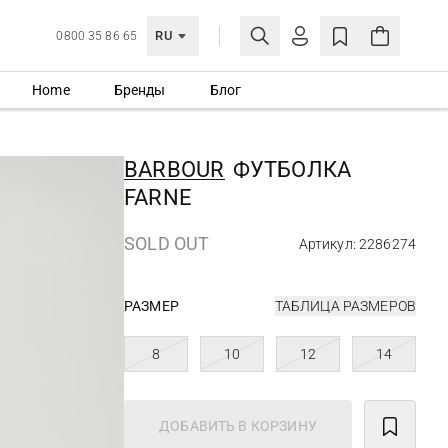
RU
0800 35 86 65
Home
Бренды
Блог
ЛИЧНЫЙ КАБИНЕТ
ВОЙТИ
BARBOUR
ФУТБОЛКА
Еще не зарегистрированы?
FARNE
СОЗДАТЬ УЧЕТНУЮ ЗАПИСЬ
SOLD OUT
Артикул: 2286274
РАЗМЕР
ТАБЛИЦА РАЗМЕРОВ
8
10
12
14
ДОБАВИТЬ В КОРЗИНУ