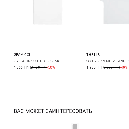
GRAMICCI
THRILLS
S
M
L
XL
4
6
ФУТБОЛКА OUTDOOR GEAR
ФУТБОЛКА METAL AND D
1 700 ГРН
3 400 ГРН
-50%
1 980 ГРН
3 300 ГРН
-40%
ВАС МОЖЕТ ЗАИНТЕРЕСОВАТЬ