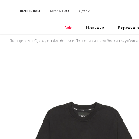
Женщинам
Мужчинам
Детям
Sale
Новинки
Верхняя 
Женщинам
Одежда
Футболки и Лонгсливы
Футболки
Футболк