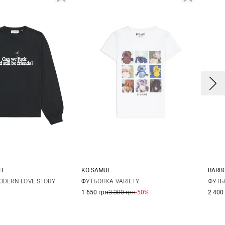
TE
KO SAMUI
BARB
M
L
XL
XS
S
M
L
8
ODERN LOVE STORY
ФУТБОЛКА VARIETY
ФУТБ
1 650 грн
3 300 грн
-50%
2 400
XL
1