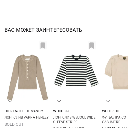
ВАС МОЖЕТ ЗАИНТЕРЕСОВАТЬ
CITIZENS OF HUMANITY
WOODBIRD
WOOLRICH
XS
S
M
XS
S
M
L
S
ЛОНГСЛИВ VARRA HENLEY
ЛОНГСЛИВ WBJOUL WIDE
ФУТБОЛКА CO
SLEEVE STRIPE
CASHMERE
SOLD OUT