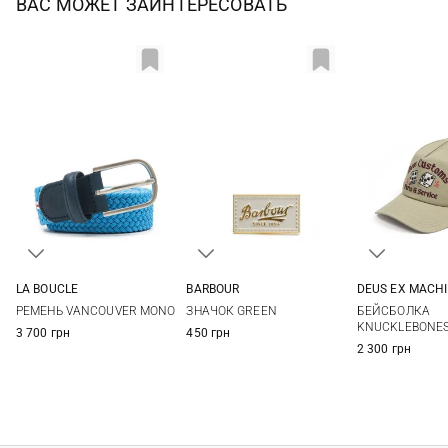
ВАС МОЖЕТ ЗАИНТЕРЕСОВАТЬ
LA BOUCLE
BARBOUR
DEUS EX MACH
S
M
L
One size
One si
РЕМЕНЬ VANCOUVER MONO
ЗНАЧОК GREEN
БЕЙСБОЛКА
KNUCKLEBONE
3 700 грн
450 грн
2 300 грн