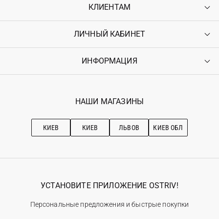
КЛИЕНТАМ
ЛИЧНЫЙ КАБИНЕТ
Контакты
Доставка
Оплата
ИНФОРМАЦИЯ
Войти
Возврат
Регистрация
Гарантия
Мои заказы
Программа лояльности
Вакансии
Избранное
Наши магазини
НАШИ МАГАЗИНЫ
Ostriv Club+
Про OSTRIV
Подписка на новости
Рекомендации по уходу
КИЕВ
КИЕВ
ЛЬВОВ
КИЕВ ОБЛ
УСТАНОВИТЕ ПРИЛОЖЕНИЕ OSTRIV!
Персональные предложения и быстрые покупки