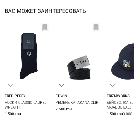
ВАС МОЖЕТ ЗАИНТЕРЕСОВАТЬ
FRED PERRY
EDWIN
FRIZMWORKS
4/6
6/8
9/11
One size
One si
НОСКИ CLASSIC LAUREL
РЕМЕНЬ KATAKANA CLIP
БЕЙСБОЛКА EL
WREATH
M-BADGE BALL
2 500 грн
1 500 грн
1 500 грн
3 000 