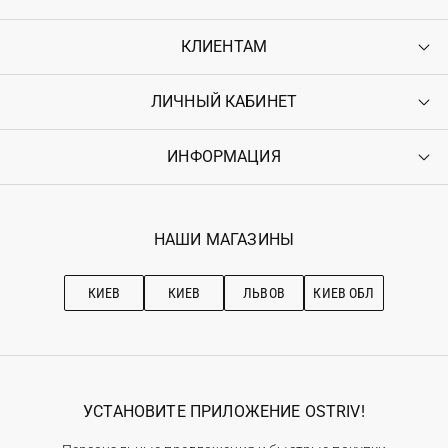
КЛИЕНТАМ
ЛИЧНЫЙ КАБИНЕТ
Контакты
Доставка
Оплата
ИНФОРМАЦИЯ
Войти
Возврат
Регистрация
Гарантия
Мои заказы
Программа лояльности
Вакансии
Избранное
Наши магазини
НАШИ МАГАЗИНЫ
Ostriv Club+
Про OSTRIV
Подписка на новости
Рекомендации по уходу
КИЕВ
КИЕВ
ЛЬВОВ
КИЕВ ОБЛ
УСТАНОВИТЕ ПРИЛОЖЕНИЕ OSTRIV!