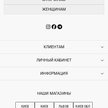
ЖЕНЩИНАМ
КЛИЕНТАМ
ЛИЧНЫЙ КАБИНЕТ
Контакты
Доставка
Оплата
ИНФОРМАЦИЯ
Войти
Возврат
Регистрация
Гарантия
Мои заказы
Программа лояльности
Вакансии
Избранное
Наши магазини
НАШИ МАГАЗИНЫ
Ostriv Club+
Про OSTRIV
Подписка на новости
Рекомендации по уходу
КИЕВ
КИЕВ
ЛЬВОВ
КИЕВ ОБЛ