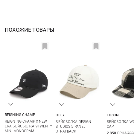
ПОХОЖИЕ ТОВАРЫ
REIGNING CHAMP
OBEY
FILSON
One size
One size
One si
REIGNING CHAMP X NEW
БЕЙСБОЛКА DESIGN
БЕЙСБОЛКА WO
ERA БЕЙСБОЛКА 9TWENTY
STUDIOS 5 PANEL
CAP
MINI MONOGRAM
STRAPBACK
2 850 ГРН
5 700