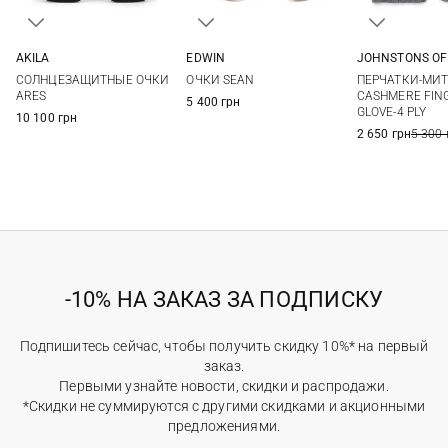
AKILA
EDWIN
JOHNSTONS OF
One size
One size
One si
СОЛНЦЕЗАЩИТНЫЕ ОЧКИ
ОЧКИ SEAN
ПЕРЧАТКИ-МИ
ARES
CASHMERE FIN
5 400 грн
GLOVE-4 PLY
10 100 грн
2 650 грн
5 300 
-10% НА ЗАКАЗ ЗА ПОДПИСКУ
Подпишитесь сейчас, чтобы получить скидку 10%* на первый
заказ.
Первыми узнайте новости, скидки и распродажи.
*Скидки не суммируются с другими скидками и акционными
предложениями.