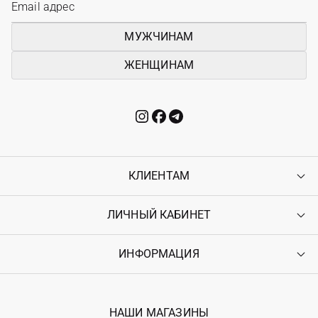
МУЖЧИНАМ
ЖЕНЩИНАМ
КЛИЕНТАМ
ЛИЧНЫЙ КАБИНЕТ
Контакты
Доставка
Оплата
ИНФОРМАЦИЯ
Войти
Возврат
Регистрация
Гарантия
Мои заказы
Программа лояльности
Вакансии
Избранное
Наши магазини
НАШИ МАГАЗИНЫ
Ostriv Club+