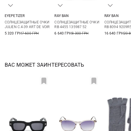
EYEPETIZER
RAY BAN
RAY BAN
One size
One size
One si
СОЛНЦЕЗАЩИТНЫЕ ОЧКИ
СОЛНЦЕЗАЩИТНЫЕ ОЧКИ
СОЛНЦЕЗАЩИТ
JULIEN C.4-39 ART DE VOIR
RB 4455 135987 52
RB 8094 9209R
5 320 ГРН
7 600 ГРН
6 640 ГРН
8 300 ГРН
16 640 ГРН
20 
ВАС МОЖЕТ ЗАИНТЕРЕСОВАТЬ