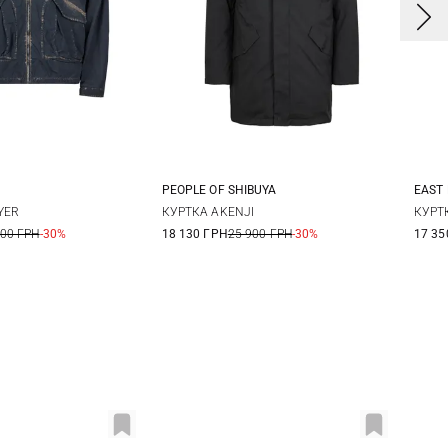
PEOPLE OF SHIBUYA
EAST
0
52
54
50
54
4
YER
КУРТКА AKENJI
КУРТ
500 ГРН
-30%
18 130 ГРН
25 900 ГРН
-30%
17 35