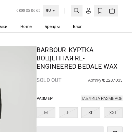
RU
0800 35 86 65
мки
Home
Бренды
Блог
ЛИЧНЫЙ КАБИНЕТ
ВОЙТИ
BARBOUR
КУРТКА
Еще не зарегистрированы?
ВОЩЕННАЯ RE-
СОЗДАТЬ УЧЕТНУЮ ЗАПИСЬ
ENGINEERED BEDALE WAX
SOLD OUT
Артикул: 2287033
РАЗМЕР
ТАБЛИЦА РАЗМЕРОВ
M
L
XL
XXL