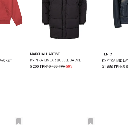
MARSHALL ARTIST
TEN C
S
M
L
XL
48
5
КУРТКА LINEAR BUBBLE JACKET
JACKET
КУРТКА MID LA
5 200 ГРН
10 400 ГРН
-50%
31 850 ГРН
45 
XXL