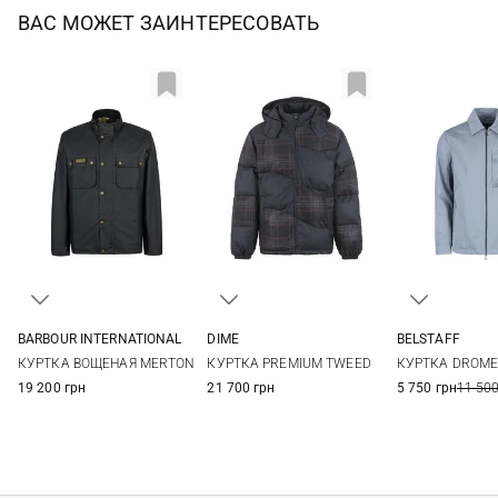
ВАС МОЖЕТ ЗАИНТЕРЕСОВАТЬ
BARBOUR INTERNATIONAL
DIME
BELSTAFF
M
L
XL
XXL
M
L
XL
M
L
КУРТКА ВОЩЕНАЯ MERTON
КУРТКА PREMIUM TWEED
КУРТКА DROM
19 200 грн
21 700 грн
5 750 грн
11 500