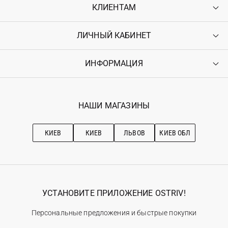
КЛИЕНТАМ
ЛИЧНЫЙ КАБИНЕТ
Контакты
Доставка
Оплата
ИНФОРМАЦИЯ
Войти
Возврат
Регистрация
Гарантия
Мои заказы
Программа лояльности
Вакансии
Избранное
Наши магазини
НАШИ МАГАЗИНЫ
Ostriv Club+
Про OSTRIV
Подписка на новости
Рекомендации по уходу
КИЕВ
КИЕВ
ЛЬВОВ
КИЕВ ОБЛ
УСТАНОВИТЕ ПРИЛОЖЕНИЕ OSTRIV!
Персональные предложения и быстрые покупки