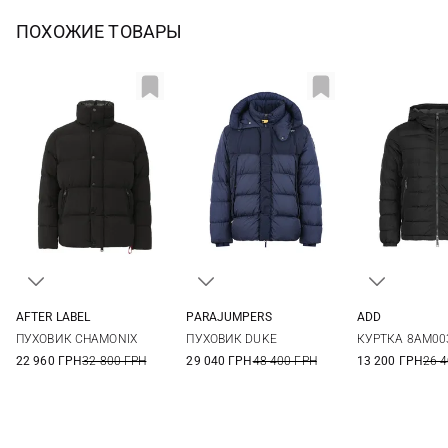
ПОХОЖИЕ ТОВАРЫ
AFTER LABEL
PARAJUMPERS
ADD
S
M
L
XL
M
L
XL
XXL
46
48
ПУХОВИК CHAMONIX
ПУХОВИК DUKE
КУРТКА 8AM00
XXL
56
22 960 ГРН
32 800 ГРН
29 040 ГРН
48 400 ГРН
13 200 ГРН
26 