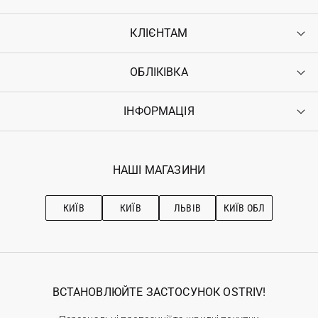
КЛІЄНТАМ
ОБЛІКІВКА
Контакти
Доставка
Оплата
ІНФОРМАЦІЯ
Увійти
Повернення
Реєстрація
Гарантія
Мої замовлення
Програма лояльності
Вакансії
Обране
Наші магазини
НАШІ МАГАЗИНИ
Ostriv Club+
Про OSTRIV
Підписка на новини
Рекомендації з догляду
КИЇВ
КИЇВ
ЛЬВІВ
КИЇВ ОБЛ
ВСТАНОВЛЮЙТЕ ЗАСТОСУНОК OSTRIV!