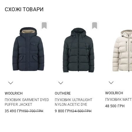
СХОЖІ ТОВАРИ
WOOLRICH
WOOLRICH
OUTHERE
M
L
M
L
XL
XXL
M
L
XL
XXL
ПУХОВИК MATT
ПУХОВИК GARMENT DYED
ПУХОВИК ULTRALIGHT
3XL
PUFFER JACKET
NYLON ACETIC DYE
48 500 ГРН
35 490 ГРН
50 700 ГРН
9 800 ГРН
24 500 ГРН