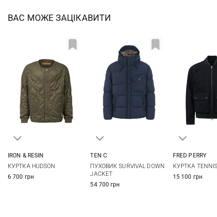
ВАС МОЖЕ ЗАЦІКАВИТИ
IRON & RESIN
TEN C
FRED PERRY
M
L
XL
48
50
52
54
M
L
КУРТКА HUDSON
ПУХОВИК SURVIVAL DOWN
КУРТКА TENNI
56
JACKET
6 700 грн
15 100 грн
54 700 грн