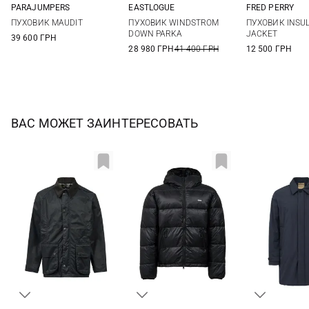
PARAJUMPERS
EASTLOGUE
FRED PERRY
M
L
XL
M
L
XL
S
M
ПУХОВИК MAUDIT
ПУХОВИК WINDSTROM
ПУХОВИК INSU
XXL
DOWN PARKA
JACKET
39 600 ГРН
28 980 ГРН
41 400 ГРН
12 500 ГРН
ВАС МОЖЕТ ЗАИНТЕРЕСОВАТЬ