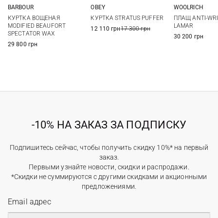
BARBOUR
OBEY
WOOLRICH
M
L
XL
XXL
M
L
XL
XXL
M
L
КУРТКА ВОЩЕНАЯ
КУРТКА STRATUS PUFFER
ПЛАЩ ANTI-WR
MODIFIED BEAUFORT
LAMAR
12 110 грн
17 300 грн
SPECTATOR WAX
30 200 грн
29 800 грн
-10% НА ЗАКАЗ ЗА ПОДПИСКУ
Подпишитесь сейчас, чтобы получить скидку 10%* на первый
заказ.
Первыми узнайте новости, скидки и распродажи.
*Скидки не суммируются с другими скидками и акционными
предложениями.