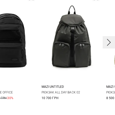
MAZI UNTITLED
MAZI 
One Size
One Size
E OFFICE
РЮКЗАК ALL DAY BACK 02
РЮКЗ
 ГРН
-30%
10 700 ГРН
8 500