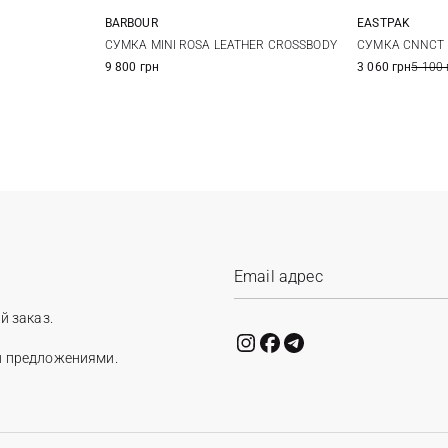
BARBOUR
EASTPAK
One Size
СУМКА MINI ROSA LEATHER CROSSBODY
СУМКА CNNCT 
9 800 грн
3 060 грн
5 100 
й заказ.
и предложениями.