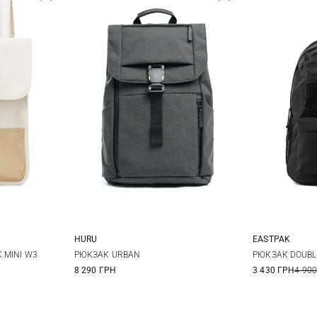
HURU
EASTPAK
One Size
 MINI W3
РЮКЗАК URBAN
РЮКЗАК DOUBL
8 290 ГРН
3 430 ГРН
4 900