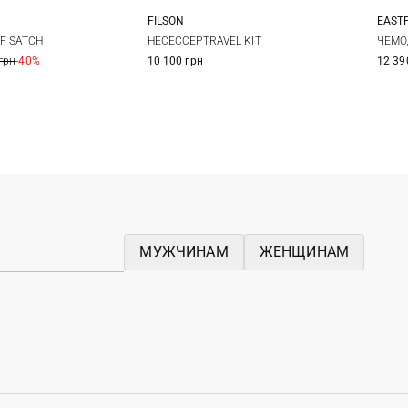
FILSON
EAST
One Size
One Size
F SATCH
НЕСЕССЕРTRAVEL KIT
ЧЕМОД
грн
-40%
10 100 грн
12 39
МУЖЧИНАМ
ЖЕНЩИНАМ