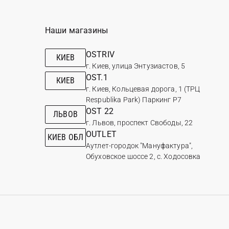
Наши магазины
OSTRIV
КИЕВ
г. Киев, улица Энтузиастов, 5
OST.1
КИЕВ
г. Киев, Кольцевая дорога, 1 (ТРЦ
Respublika Park) Паркинг Р7
OST 22
ЛЬВОВ
г. Львов, проспект Свободы, 22
OUTLET
КИЕВ ОБЛ
Аутлет-городок "Мануфактура",
Обуховское шоссе 2, с. Ходосовка