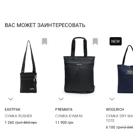
ВАС МОЖЕТ ЗАИНТЕРЕСОВАТЬ
EASTPAK
PREMIATA
WOOLRICH
One Size
One Size
One Si
СУМКА RUSHER
СУМКА KYMANI
СУМКА DRY WA
TOTE
1 260 грн
1 800 грн
11 900 грн
6 100 грн
12 200