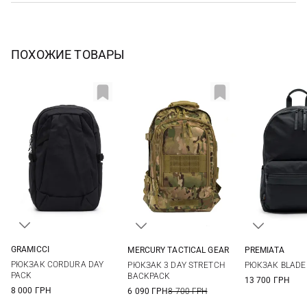
ПОХОЖИЕ ТОВАРЫ
GRAMICCI
MERCURY TACTICAL GEAR
PREMIATA
One Size
73Л
One Si
РЮКЗАК CORDURA DAY
РЮКЗАК 3 DAY STRETCH
РЮКЗАК BLADE
PACK
BACKPACK
13 700 ГРН
8 000 ГРН
6 090 ГРН
8 700 ГРН