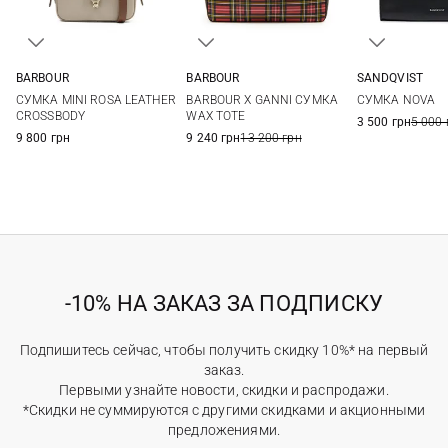
BARBOUR
BARBOUR
SANDQVIST
One Size
One Size
20X13X1,5СМ
СУМКА MINI ROSA LEATHER
BARBOUR X GANNI СУМКА
СУМКА NOVA
CROSSBODY
WAX TOTE
3 500 грн
5 000 
9 800 грн
9 240 грн
13 200 грн
-10% НА ЗАКАЗ ЗА ПОДПИСКУ
Подпишитесь сейчас, чтобы получить скидку 10%* на первый
заказ.
Первыми узнайте новости, скидки и распродажи.
*Скидки не суммируются с другими скидками и акционными
предложениями.