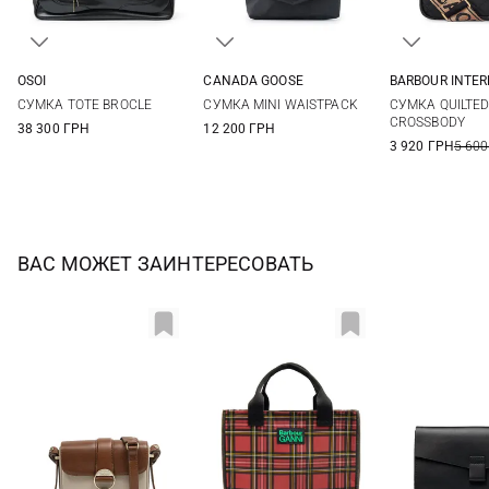
OSOI
CANADA GOOSE
BARBOUR INTE
One Size
One Size
One Si
СУМКА TOTE BROCLE
СУМКА MINI WAISTPACK
СУМКА QUILTE
CROSSBODY
38 300 ГРН
12 200 ГРН
3 920 ГРН
5 600
ВАС МОЖЕТ ЗАИНТЕРЕСОВАТЬ