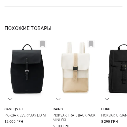
ПОХОЖИЕ ТОВАРЫ
SANDQVIST
RAINS
HURU
25Х37Х13СМ
One Size
One Si
РЮКЗАК EVERYDAY LID M
РЮКЗАК TRAIL BACKPACK
РЮКЗАК URBA
MINI W3
12 000 ГРН
8 290 ГРН
6 100 ГРН