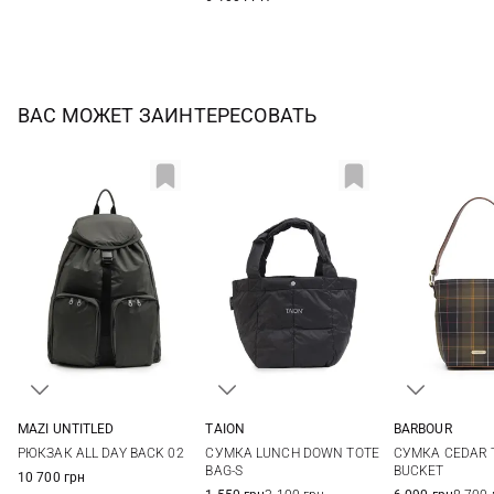
ВАС МОЖЕТ ЗАИНТЕРЕСОВАТЬ
MAZI UNTITLED
TAION
BARBOUR
One Size
One Size
One Si
РЮКЗАК ALL DAY BACK 02
СУМКА LUNCH DOWN TOTE
СУМКА CEDAR 
BAG-S
BUCKET
10 700 грн