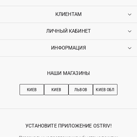
КЛИЕНТАМ
ЛИЧНЫЙ КАБИНЕТ
Контакты
Доставка
Оплата
ИНФОРМАЦИЯ
Войти
Возврат
Регистрация
Гарантия
Мои заказы
Программа лояльности
Вакансии
Избранное
Наши магазини
НАШИ МАГАЗИНЫ
Ostriv Club+
Про OSTRIV
Подписка на новости
Рекомендации по уходу
КИЕВ
КИЕВ
ЛЬВОВ
КИЕВ ОБЛ
УСТАНОВИТЕ ПРИЛОЖЕНИЕ OSTRIV!