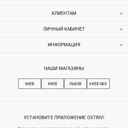
КЛИЕНТАМ
ЛИЧНЫЙ КАБИНЕТ
Контакты
Доставка
Оплата
ИНФОРМАЦИЯ
Войти
Возврат
Регистрация
Гарантия
Мои заказы
Программа лояльности
Вакансии
Избранное
Наши магазини
НАШИ МАГАЗИНЫ
Ostriv Club+
Про OSTRIV
Подписка на новости
Рекомендации по уходу
КИЕВ
КИЕВ
ЛЬВОВ
КИЕВ ОБЛ
УСТАНОВИТЕ ПРИЛОЖЕНИЕ OSTRIV!