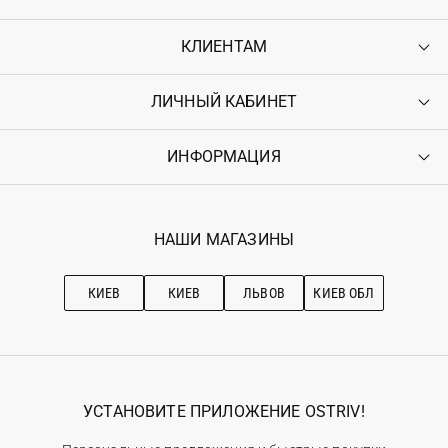
КЛИЕНТАМ
ЛИЧНЫЙ КАБИНЕТ
Контакты
Доставка
Оплата
ИНФОРМАЦИЯ
Войти
Возврат
Регистрация
Гарантия
Мои заказы
Программа лояльности
Вакансии
Избранное
Наши магазини
НАШИ МАГАЗИНЫ
Ostriv Club+
Про OSTRIV
Подписка на новости
Рекомендации по уходу
КИЕВ
КИЕВ
ЛЬВОВ
КИЕВ ОБЛ
УСТАНОВИТЕ ПРИЛОЖЕНИЕ OSTRIV!