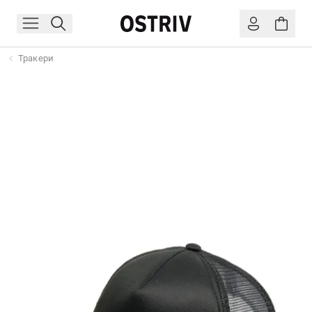
Тракери