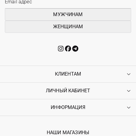
МУЖЧИНАМ
ЖЕНЩИНАМ
КЛИЕНТАМ
ЛИЧНЫЙ КАБИНЕТ
Контакты
Доставка
Оплата
ИНФОРМАЦИЯ
Войти
Возврат
Регистрация
Гарантия
Мои заказы
Программа лояльности
Вакансии
Избранное
Наши магазини
НАШИ МАГАЗИНЫ
Ostriv Club+