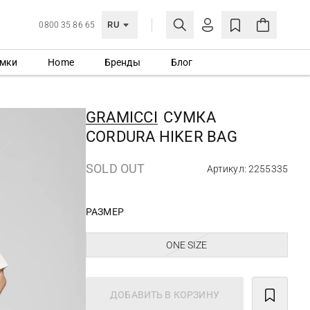
RU
0800 35 86 65
мки
Home
Бренды
Блог
ЛИЧНЫЙ КАБИНЕТ
ВОЙТИ
GRAMICCI
СУМКА
Еще не зарегистрированы?
CORDURA HIKER BAG
СОЗДАТЬ УЧЕТНУЮ ЗАПИСЬ
SOLD OUT
Артикул: 2255335
РАЗМЕР
ONE SIZE
ДОБАВИТЬ В КОРЗИНУ