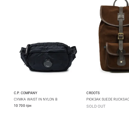
C.P. COMPANY
CROOTS
One Size
One Size
СУМКА WAIST IN NYLON B
РЮКЗАК SUEDE RUCKSA
10 700 грн
SOLD OUT