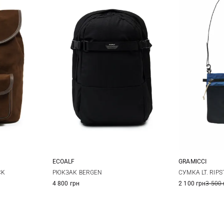
ECOALF
GRAMICCI
One Size
CK
РЮКЗАК BERGEN
СУМКА LT. RIP
4 800 грн
2 100 грн
3 500 