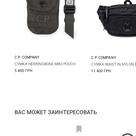
C.P. COMPANY
C.P. COMPANY
One Size
One Size
СУМКА HERRINGBONE MINI POUCH
СУМКА WAIST IN NYLON 
5 400 ГРН
11 400 ГРН
ВАС МОЖЕТ ЗАИНТЕРЕСОВАТЬ