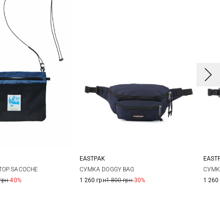
EASTPAK
EAST
One Size
One Size
СУМКА DOGGY BAG
СУМК
STOP SACOCHE
1 260 грн
1 800 грн
-30%
1 260
грн
-40%