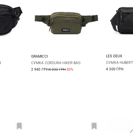
LES DEUX
GRAMICCI
One Size
СУМКА HUBERT
B
СУМКА CORDURA HIKER BAG
4 300 ГРН
2 940 ГРН
4 200 ГРН
-30%