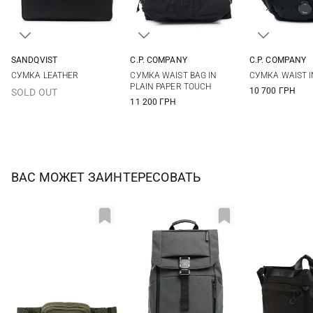
SANDQVIST
C.P. COMPANY
C.P. COMPANY
38Х26Х6СМ
One Size
One Si
СУМКА LEATHER
СУМКА WAIST BAG IN
СУМКА WAIST I
PLAIN PAPER TOUCH
10 700 ГРН
SOLD OUT
11 200 ГРН
ВАС МОЖЕТ ЗАИНТЕРЕСОВАТЬ