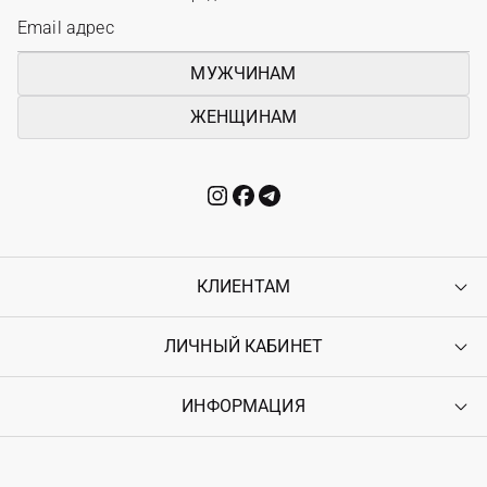
МУЖЧИНАМ
ЖЕНЩИНАМ
КЛИЕНТАМ
ЛИЧНЫЙ КАБИНЕТ
Контакты
Доставка
Оплата
ИНФОРМАЦИЯ
Войти
Возврат
Регистрация
Гарантия
Мои заказы
Программа лояльности
Вакансии
Избранное