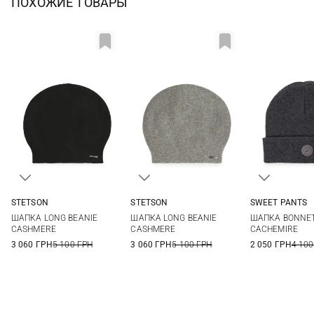
ПОХОЖИЕ ТОВАРЫ
STETSON
STETSON
SWEET PANTS
One size
One size
One si
ШАПКА LONG BEANIE
ШАПКА LONG BEANIE
ШАПКА BONNET
CASHMERE
CASHMERE
CACHEMIRE
3 060 ГРН
5 100 ГРН
3 060 ГРН
5 100 ГРН
2 050 ГРН
4 100