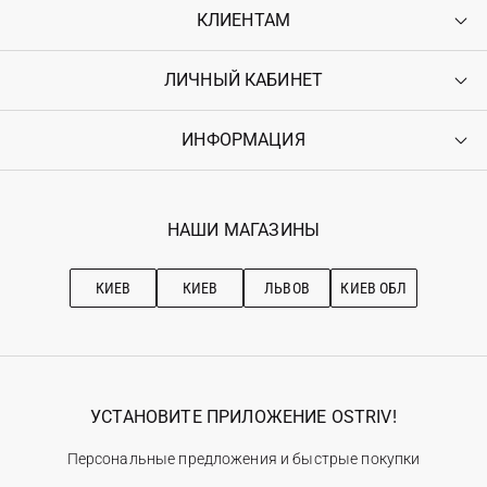
КЛИЕНТАМ
ЛИЧНЫЙ КАБИНЕТ
Контакты
Доставка
Оплата
ИНФОРМАЦИЯ
Войти
Возврат
Регистрация
Гарантия
Мои заказы
Программа лояльности
Вакансии
Избранное
Наши магазини
НАШИ МАГАЗИНЫ
Ostriv Club+
Про OSTRIV
Подписка на новости
Рекомендации по уходу
КИЕВ
КИЕВ
ЛЬВОВ
КИЕВ ОБЛ
УСТАНОВИТЕ ПРИЛОЖЕНИЕ OSTRIV!
Персональные предложения и быстрые покупки