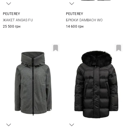
PEUTEREY
PEUTEREY
38
40
42
44
38
40
42
44
ЖАКЕТ ANGAS FU
БРЮКИ DAMBACH WO
25 500 грн
14 600 грн