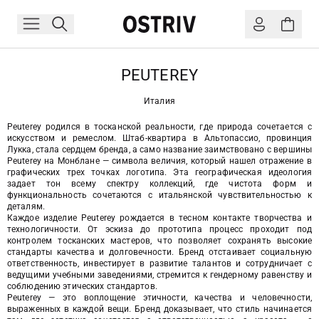
PEUTEREY
Италия
Peuterey родился в тосканской реальности, где природа сочетается с
искусством и ремеслом. Штаб-квартира в Альтопассио, провинция
Лукка, стала сердцем бренда, а само название заимствовано с вершины
Peuterey на Монблане — символа величия, который нашел отражение в
графических трех точках логотипа. Эта географическая идеология
задает тон всему спектру коллекций, где чистота форм и
функциональность сочетаются с итальянской чувствительностью к
деталям.
Каждое изделие Peuterey рождается в тесном контакте творчества и
технологичности. От эскиза до прототипа процесс проходит под
контролем тосканских мастеров, что позволяет сохранять высокие
стандарты качества и долговечности. Бренд отстаивает социальную
ответственность, инвестирует в развитие талантов и сотрудничает с
ведущими учебными заведениями, стремится к гендерному равенству и
соблюдению этических стандартов.
Peuterey — это воплощение этичности, качества и человечности,
выраженных в каждой вещи. Бренд доказывает, что стиль начинается