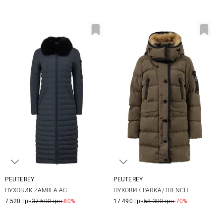
PEUTEREY
PEUTEREY
40
42
44
46
40
42
44
46
ПУХОВИК ZAMBLA AG
ПУХОВИК PARKA/TRENCH
50
7 520 грн
37 600 грн
-80%
17 490 грн
58 300 грн
-70%