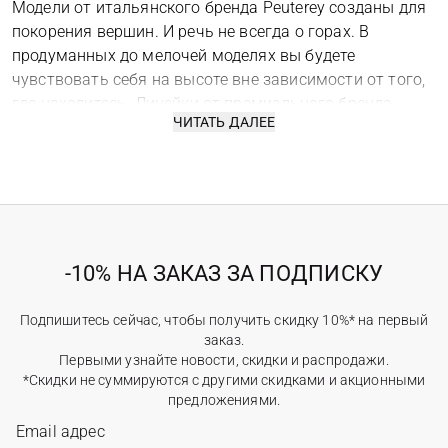
Модели от итальянского бренда Peuterey созданы для
покорения вершин. И речь не всегда о горах. В
продуманных до мелочей моделях вы будете
чувствовать себя на высоте вне зависимости от того,
где находитесь. Линейки от премиального бренда
ЧИТАТЬ ДАЛЕЕ
дополнят любой современный гардероб – будь то
образ жителей мегаполиса или небольшого городка.
Название Peuterey вдохновлено одноименным хребтом
горы Монблан, а три красные точки логотипа – его
тремя вершинами. Это стало символом сочетания
высокого качества, надежности и гармонии с
-10% НА ЗАКАЗ ЗА ПОДПИСКУ
природой. Бренд предлагает удобную женскую и
мужскую одежду
, а также модели для детей, поэтому
вы легко сможете подобрать вариант для каждого
Подпишитесь сейчас, чтобы получить скидку 10%* на первый
заказ.
члена семьи.
Первыми узнайте новости, скидки и распродажи.
*Скидки не суммируются с другими скидками и акционными
Peuterey: итальянский минимализм с
предложениями.
функциональным характером