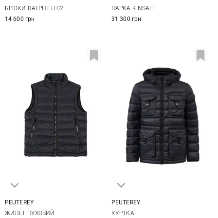
38
40
42
44
38
40
42
44
БРЮКИ RALPH FU 02
ПАРКА KINSALE
14 600 грн
31 300 грн
PEUTEREY
PEUTEREY
M
L
M
XL
XXL
3XL
ЖИЛЕТ ПУХОВИЙ
КУРТКА