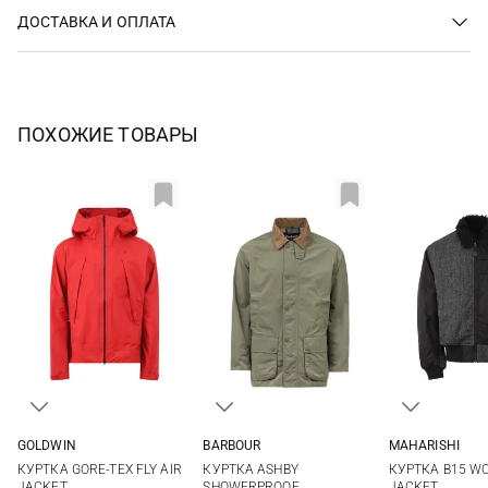
ДОСТАВКА И ОПЛАТА
ПОХОЖИЕ ТОВАРЫ
GOLDWIN
BARBOUR
MAHARISHI
S
M
L
XL
M
L
XL
XXL
M
L
КУРТКА GORE-TEX FLY AIR
КУРТКА ASHBY
КУРТКА B15 WO
JACKET
SHOWERPROOF
JACKET