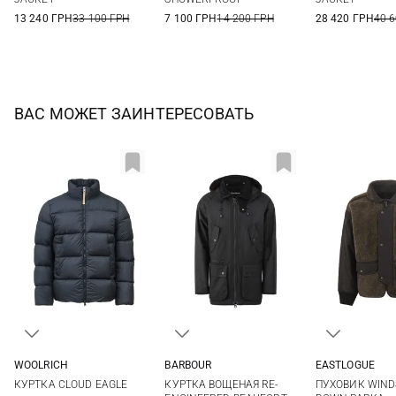
13 240 ГРН
33 100 ГРН
7 100 ГРН
14 200 ГРН
28 420 ГРН
40 
ВАС МОЖЕТ ЗАИНТЕРЕСОВАТЬ
WOOLRICH
BARBOUR
EASTLOGUE
M
L
XL
XXL
M
L
XL
XXL
S
M
КУРТКА CLOUD EAGLE
КУРТКА ВОЩЕНАЯ RE-
ПУХОВИК WIN
3XL