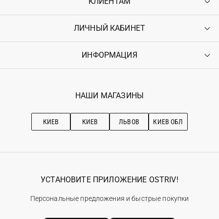
КЛИЕНТАМ
ЛИЧНЫЙ КАБИНЕТ
Контакты
Доставка
Оплата
ИНФОРМАЦИЯ
Войти
Возврат
Регистрация
Гарантия
Мои заказы
Программа лояльности
Вакансии
Избранное
Наши магазини
НАШИ МАГАЗИНЫ
Ostriv Club+
Про OSTRIV
Подписка на новости
Рекомендации по уходу
КИЕВ
КИЕВ
ЛЬВОВ
КИЕВ ОБЛ
УСТАНОВИТЕ ПРИЛОЖЕНИЕ OSTRIV!
Персональные предложения и быстрые покупки