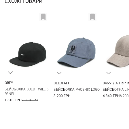
СХОЖІ ТОВАРИ
OBEY
BELSTAFF
04651/ A TRIP I
One size
One size
One si
БЕЙСБОЛКА BOLD TWILL 6
БЕЙСБОЛКА PHOENIX LOGO
БЕЙСБОЛКА LI
PANEL
3 200 ГРН
4 340 ГРН
6 200
1 610 ГРН
2 300 ГРН