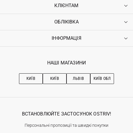
КЛІЄНТАМ
ОБЛІКІВКА
Контакти
Доставка
Оплата
ІНФОРМАЦІЯ
Увійти
Повернення
Реєстрація
Гарантія
Мої замовлення
Програма лояльності
Вакансії
Обране
Наші магазини
НАШІ МАГАЗИНИ
Ostriv Club+
Про OSTRIV
Підписка на новини
Рекомендації з догляду
КИЇВ
КИЇВ
ЛЬВІВ
КИЇВ ОБЛ
ВСТАНОВЛЮЙТЕ ЗАСТОСУНОК OSTRIV!
Персональні пропозиції та швидкі покупки