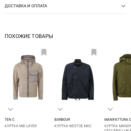
ДОСТАВКА И ОПЛАТА
ПОХОЖИЕ ТОВАРЫ
TEN C
BARBOUR
MANIFATTURA C
48
50
52
S
M
L
XL
40
42
КУРТКА MID LAYER
КУРТКА WESTOE MAC
КУРТКА MANIF
48
CECCARELLI BL