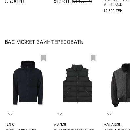
33 200 ГРН
21 770 ГРН
31 100 ГРН
WITH HOOD
19 300 ГРН
ВАС МОЖЕТ ЗАИНТЕРЕСОВАТЬ
TEN C
ASPESI
MAHARISHI
48
50
52
54
M
L
XL
XXL
M
L