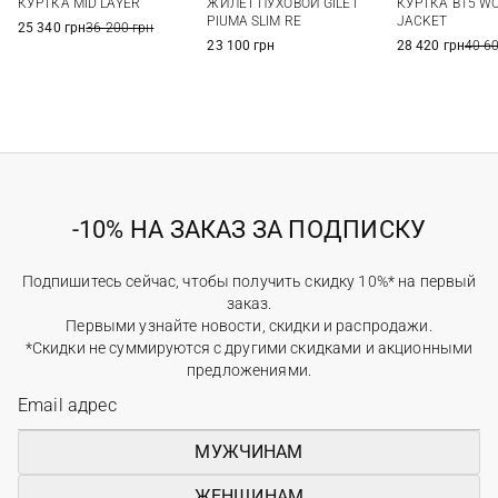
КУРТКА MID LAYER
ЖИЛЕТ ПУХОВОЙ GILET
КУРТКА B15 WO
56
58
PIUMA SLIM RE
JACKET
25 340 грн
36 200 грн
23 100 грн
28 420 грн
40 6
-10% НА ЗАКАЗ ЗА ПОДПИСКУ
Подпишитесь сейчас, чтобы получить скидку 10%* на первый
заказ.
Первыми узнайте новости, скидки и распродажи.
*Скидки не суммируются с другими скидками и акционными
предложениями.
МУЖЧИНАМ
ЖЕНЩИНАМ