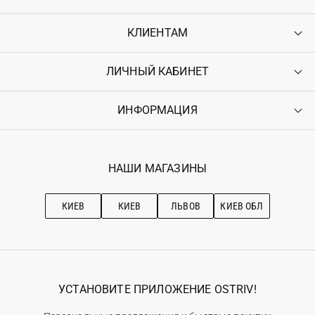
КЛИЕНТАМ
ЛИЧНЫЙ КАБИНЕТ
Контакты
Доставка
Оплата
ИНФОРМАЦИЯ
Войти
Возврат
Регистрация
Гарантия
Мои заказы
Программа лояльности
Вакансии
Избранное
Наши магазини
НАШИ МАГАЗИНЫ
Ostriv Club+
Про OSTRIV
Подписка на новости
Рекомендации по уходу
КИЕВ
КИЕВ
ЛЬВОВ
КИЕВ ОБЛ
УСТАНОВИТЕ ПРИЛОЖЕНИЕ OSTRIV!