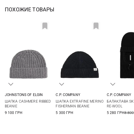
ПОХОЖИЕ ТОВАРЫ
JOHNSTONS OF ELGIN
C.P. COMPANY
C.P. COMPANY
One size
One size
One si
ШАПКА CASHMERE RIBBED
ШАПКА EXTRAFINE MERINO
БАЛАКЛАВА SKI
BEANIE
FISHERMAN BEANIE
RE-WOOL
9 100 ГРН
5 300 ГРН
5 280 ГРН
8 800