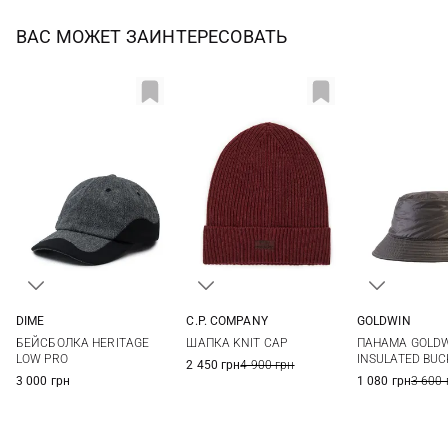
ВАС МОЖЕТ ЗАИНТЕРЕСОВАТЬ
DIME
C.P. COMPANY
GOLDWIN
One size
One size
M
L
БЕЙСБОЛКА HERITAGE
ШАПКА KNIT CAP
ПАНАМА GOLDW
LOW PRO
INSULATED BUC
2 450 грн
4 900 грн
3 000 грн
1 080 грн
3 600 