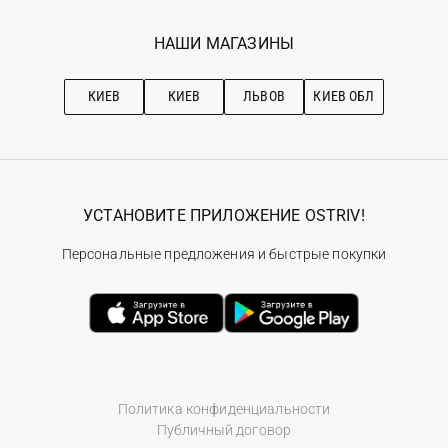
Мои заказы
Программа лояльности
Вакансии
Избранное
Наши магазини
НАШИ МАГАЗИНЫ
Ostriv Club+
Про OSTRIV
Подписка на новости
Рекомендации по уходу
КИЕВ
КИЕВ
ЛЬВОВ
КИЕВ ОБЛ
УСТАНОВИТЕ ПРИЛОЖЕНИЕ OSTRIV!
Персональные предложения и быстрые покупки
Политика конфиденциальности
Публичный договор