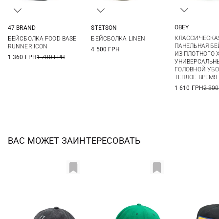
OBEY
47 BRAND
STETSON
One si
One size
One size
КЛАССИЧЕСКАЯ
БЕЙСБОЛКА FOOD BASE
БЕЙСБОЛКА LINEN
ПАНЕЛЬНАЯ Б
RUNNER ICON
4 500 ГРН
ИЗ ПЛОТНОГО 
1 360 ГРН
1 700 ГРН
УНИВЕРСАЛЬН
ГОЛОВНОЙ УБО
ТЕПЛОЕ ВРЕМЯ
1 610 ГРН
2 300
ВАС МОЖЕТ ЗАИНТЕРЕСОВАТЬ