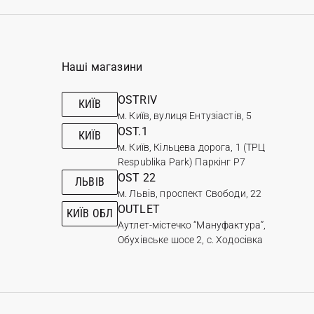
Наші магазини
OSTRIV
КИЇВ
м. Київ, вулиця Ентузіастів, 5
OST.1
КИЇВ
м. Київ, Кільцева дорога, 1 (ТРЦ
Respublika Park) Паркінг Р7
OST 22
ЛЬВІВ
м. Львів, проспект Свободи, 22
OUTLET
КИЇВ ОБЛ
Аутлет-містечко “Мануфактура”,
Обухівське шосе 2, с. Ходосівка