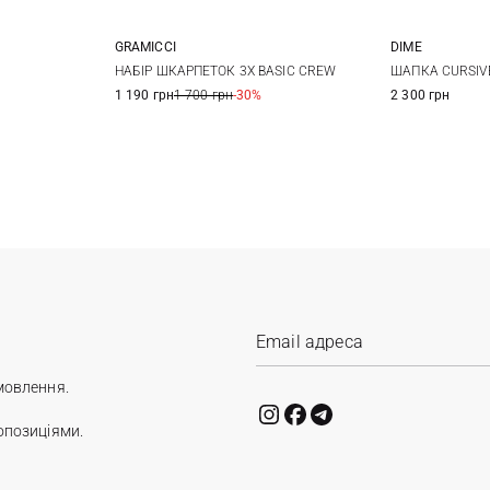
GRAMICCI
DIME
23/25
25/27
НАБIР ШКАРПЕТОК 3Х BASIC CREW
ШАПКА CURSIVE
1 190 грн
1 700 грн
-30%
2 300 грн
мовлення.
опозиціями.