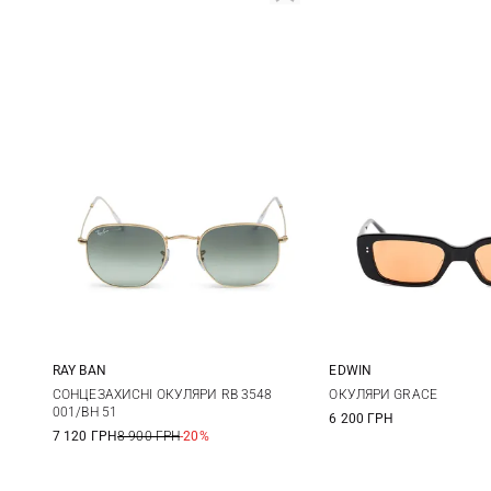
RAY BAN
EDWIN
One size
One size
СОНЦЕЗАХИСНІ ОКУЛЯРИ RB 3548
ОКУЛЯРИ GRACE
001/BH 51
6 200 ГРН
7 120 ГРН
8 900 ГРН
-20%