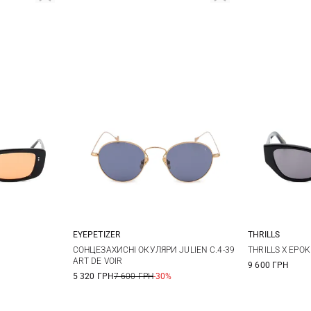
EYEPETIZER
THRILLS
One size
СОНЦЕЗАХИСНІ ОКУЛЯРИ JULIEN C.4-39
THRILLS X EPO
ART DE VOIR
9 600 ГРН
5 320 ГРН
7 600 ГРН
-30%