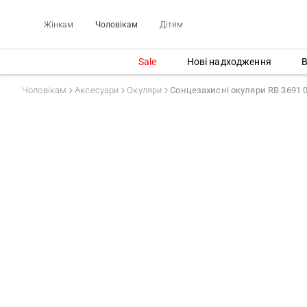
Жінкам
Чоловікам
Дітям
Sale
Нові надходження
В
Чоловікам
Аксесуари
Окуляри
Сонцезахисні окуляри RB 3691 0