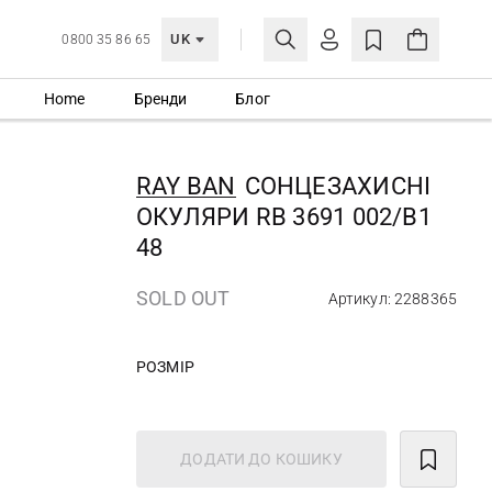
UK
0800 35 86 65
Home
Бренди
Блог
МОЯ ОБЛІКІВКА
УВІЙТИ
RAY BAN
СОНЦЕЗАХИСНІ
Ще не зареєстровані?
ОКУЛЯРИ RB 3691 002/B1
СТВОРИТИ ОБЛІКІВКУ
48
SOLD OUT
Артикул: 2288365
РОЗМІР
ДОДАТИ ДО КОШИКУ