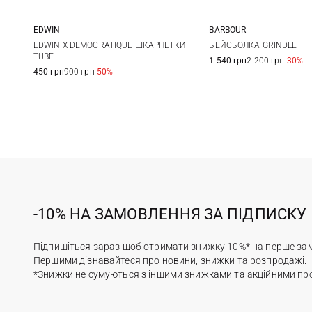
EDWIN
BARBOUR
One size
One size
EDWIN X DEMOCRATIQUE ШКАРПЕТКИ
БЕЙСБОЛКА GRINDLE
TUBE
1 540 грн
2 200 грн
-30%
450 грн
900 грн
-50%
-10% НА ЗАМОВЛЕННЯ ЗА ПІДПИСКУ
Підпишіться зараз щоб отримати знижку 10%* на перше за
Першими дізнавайтеся про новини, знижки та розпродажі.
*Знижки не сумуються з іншими знижками та акційними пр