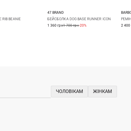
BARB
47 BRAND
S
One size
One size
РЕМІ
 RIB BEANIE
БЕЙСБОЛКА DOG BASE RUNNER ICON
2 400
1 360 грн
1 700 грн
-20%
ЧОЛОВІКАМ
ЖІНКАМ