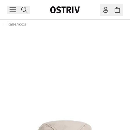
Капелюхи