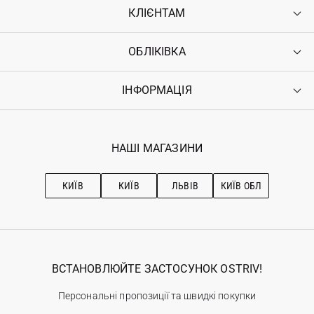
КЛІЄНТАМ
ОБЛІКІВКА
Контакти
Доставка
Оплата
ІНФОРМАЦІЯ
Увійти
Повернення
Реєстрація
Гарантія
Мої замовлення
Програма лояльності
Вакансії
Обране
Наші магазини
НАШІ МАГАЗИНИ
Ostriv Club+
Про OSTRIV
Підписка на новини
Рекомендації з догляду
КИЇВ
КИЇВ
ЛЬВІВ
КИЇВ ОБЛ
ВСТАНОВЛЮЙТЕ ЗАСТОСУНОК OSTRIV!
Персональні пропозиції та швидкі покупки