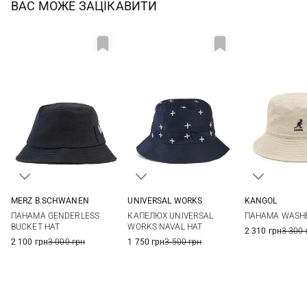
ВАС МОЖЕ ЗАЦІКАВИТИ
MERZ B.SCHWANEN
UNIVERSAL WORKS
KANGOL
M
L
M
L
XL
S
M
ПАНАМА GENDERLESS
КАПЕЛЮХ UNIVERSAL
ПАНАМА WASH
BUCKET HAT
WORKS NAVAL HAT
2 310 грн
3 300 
2 100 грн
3 000 грн
1 750 грн
3 500 грн