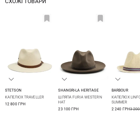
СХОЖІ ТОВАРИ
STETSON
SHANGRI-LA HERITAGE
BARBOUR
M
L
XL
58
59
60
S
M
КАПЕЛЮХ TRAVELLER
ШЛЯПА FURIA WESTERN
КАПЕЛЮХ LINFO
HAT
SUMMER
12 800 ГРН
23 100 ГРН
2 240 ГРН
3 200