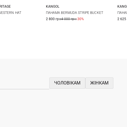
RITAGE
KANGOL
KANG
9
60
S
M
L
XL
S
WESTERN HAT
ПАНАМА BERMUDA STRIPE BUCKET
ПАНА
2 800 грн
4 000 грн
-30%
2 625
ЧОЛОВІКАМ
ЖІНКАМ