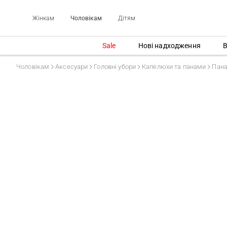
Жінкам
Чоловікам
Дітям
Sale
Нові надходження
В
Чоловікам
Аксесуари
Головні убори
Капелюхи та панами
Пан