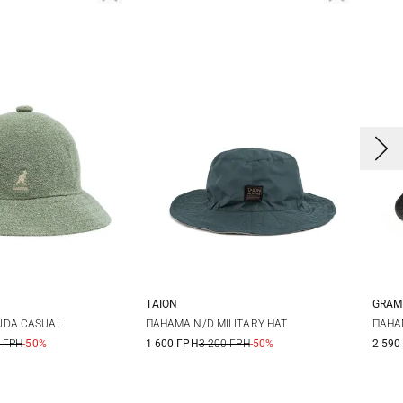
TAION
GRAM
One size
S/
UDA CASUAL
ПАНАМА N/D MILITARY HAT
ПАНА
 ГРН
-50%
1 600 ГРН
3 200 ГРН
-50%
2 590