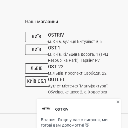
Наші магазини
OSTRIV
КИЇВ
м. Київ, вулиця Ентузіастів, 5
OST.1
КИЇВ
м. Київ, Кільцева дорога, 1 (ТРЦ
Respublika Park) Паркінг Р7
OST 22
ЛЬВІВ
м. Львів, проспект Свободи, 22
OUTLET
КИЇВ ОБЛ
Аутлет-містечко “Мануфактура”,
Обухівське шосе 2, с. Ходосівка