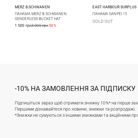
MERZ B.SCHWANEN
EAST HARBOUR SURPLUS
M
L
One size
ПАНАМА MERZ B.SCHWANEN
ПАНАМА SANPEI 15
GENDERLESS BUCKET HAT
SOLD OUT
1 500 грн
3 000 грн
-50%
-10% НА ЗАМОВЛЕННЯ ЗА ПІДПИСКУ
Підпишіться зараз щоб отримати знижку 10%* на перше за
Першими дізнавайтеся про новини, знижки та розпродажі.
*Знижки не сумуються з іншими знижками та акційними пр