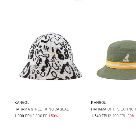
KANGOL
KANGOL
M
L
S
M
ПАНАМА STREET KING CASUAL
ПАНАМА STRIPE LAHINCH
1 900 ГРН
3 800 ГРН
-50%
1 540 ГРН
2 200 ГРН
-30%