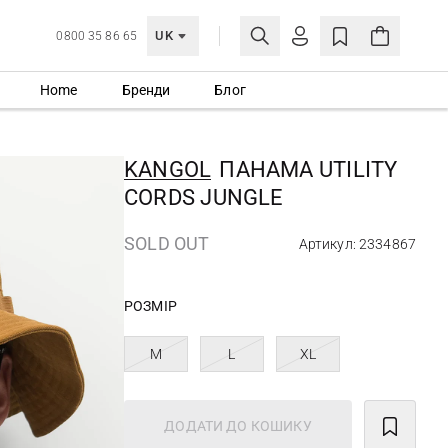
UK
0800 35 86 65
Home
Бренди
Блог
МОЯ ОБЛІКІВКА
УВІЙТИ
KANGOL
ПАНАМА UTILITY
Ще не зареєстровані?
CORDS JUNGLE
СТВОРИТИ ОБЛІКІВКУ
SOLD OUT
Артикул: 2334867
РОЗМІР
M
L
XL
ДОДАТИ ДО КОШИКУ