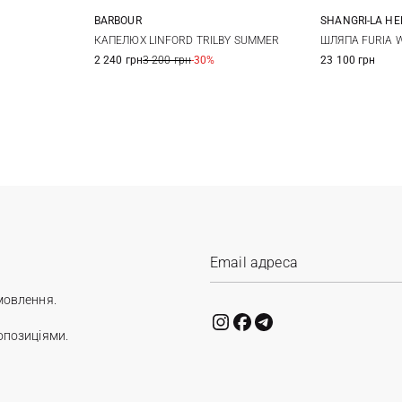
BARBOUR
SHANGRI-LA HE
S
M
L
XL
58
5
КАПЕЛЮХ LINFORD TRILBY SUMMER
ШЛЯПА FURIA 
2 240 грн
3 200 грн
-30%
23 100 грн
мовлення.
опозиціями.