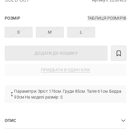
Артикул: 2230925
РОЗМІР
ТАБЛИЦЯ РОЗМІРІВ
S
M
L
ДОДАТИ ДО КОШИКУ
ПРИДБАТИ В ОДИН КЛІК
Параметри: Зріст 176см. Груди 85см. Талія 61см. Бедра
93см На моделі размір: S
ОПИС