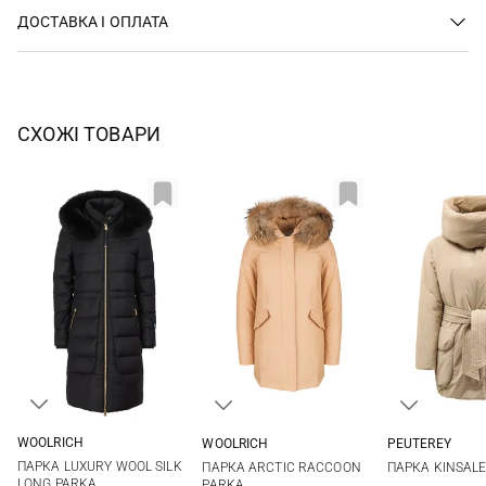
ДОСТАВКА І ОПЛАТА
СХОЖІ ТОВАРИ
WOOLRICH
WOOLRICH
PEUTEREY
XS
XS
S
M
38
40
ПАРКА LUXURY WOOL SILK
ПАРКА ARCTIC RACCOON
ПАРКА KINSAL
LONG PARKA
PARKA