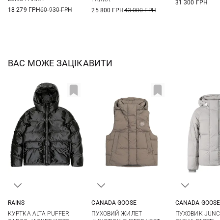
31 300 ГРН
18 279 ГРН
60 930 ГРН
25 800 ГРН
43 000 ГРН
ВАС МОЖЕ ЗАЦІКАВИТИ
RAINS
CANADA GOOSE
CANADA GOOS
XS
S
M
XS
S
M
L
XS
S
КУРТКА ALTA PUFFER
ПУХОВИЙ ЖИЛЕТ
ПУХОВИК JUNC
XL