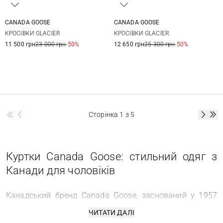
CANADA GOOSE
CANADA GOOSE
7,5 US
8 US
8,5 US
9 US
7,5 US
8 US
8,5 US
9 US
КРОСІВКИ GLACIER
КРОСІВКИ GLACIER
9,5 US
10 US
10,5 US
11 US
9,5 US
10 US
10,5 US
11 US
11 500 грн
23 000 грн
-50%
12 650 грн
25 300 грн
-50%
11,5 US
Сторінка
1
з 5
Куртки Canada Goose: стильний одяг з
Канади для чоловіків
Канадський бренд Canada Goose, заснований у 1957
році в Торонто, – це еталон якості та стилю. Він почав
ЧИТАТИ ДАЛІ
свій шлях як невеликий цех Metro Sportswear, а сьогодні