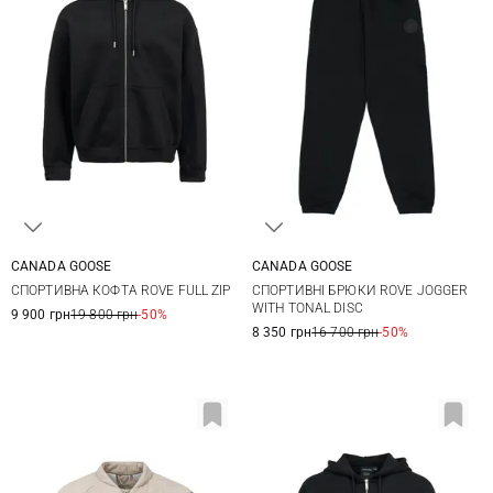
CANADA GOOSE
CANADA GOOSE
S
M
L
XL
S
M
L
XL
СПОРТИВНА КОФТА ROVE FULL ZIP
СПОРТИВНІ БРЮКИ ROVE JOGGER
XXL
XXL
WITH TONAL DISC
9 900 грн
19 800 грн
-50%
8 350 грн
16 700 грн
-50%