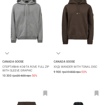
CANADA GOOSE
CANADA GOOSE
S
M
L
XL
XS
S
M
СПОРТИВНА КОФТА ROVE FULL ZIP
ХУДІ WANDER WITH TONAL DISC
XXL
WITH SLEEVE GRAPHIC
9 900 грн
19 800 грн
-50%
10 300 грн
20 600 грн
-50%