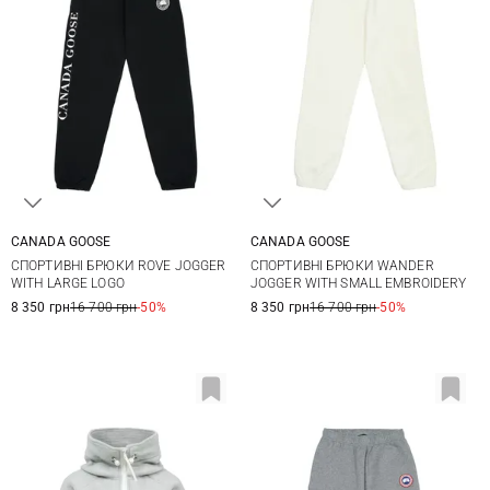
CANADA GOOSE
CANADA GOOSE
S
M
L
XL
XS
S
M
L
СПОРТИВНІ БРЮКИ ROVE JOGGER
СПОРТИВНІ БРЮКИ WANDER
XXL
WITH LARGE LOGO
JOGGER WITH SMALL EMBROIDERY
8 350 грн
16 700 грн
-50%
8 350 грн
16 700 грн
-50%