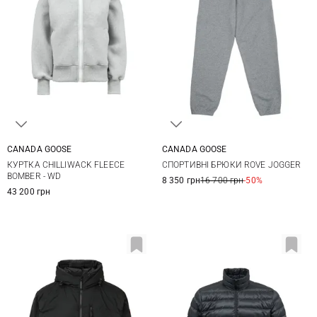
CANADA GOOSE
CANADA GOOSE
XS
S
M
S
M
L
XL
КУРТКА CHILLIWACK FLEECE
СПОРТИВНІ БРЮКИ ROVE JOGGER
XXL
BOMBER - WD
8 350 грн
16 700 грн
-50%
43 200 грн