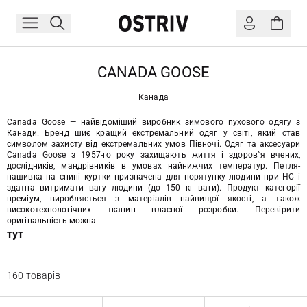
CANADA GOOSE
Канада
Canada Goose — найвідоміший виробник зимового пухового одягу з
Канади. Бренд шиє кращий екстремальний одяг у світі, який став
символом захисту від екстремальних умов Півночі. Одяг та аксесуари
Canada Goose з 1957-го року захищають життя і здоров`я вчених,
дослідників, мандрівників в умовах найнижчих температур. Петля-
нашивка на спині куртки призначена для порятунку людини при НС і
здатна витримати вагу людини (до 150 кг ваги). Продукт категорії
преміум, виробляється з матеріалів найвищої якості, а також
високотехнологічних тканин власної розробки. Перевірити
оригінальність можна
тут
160 товарів