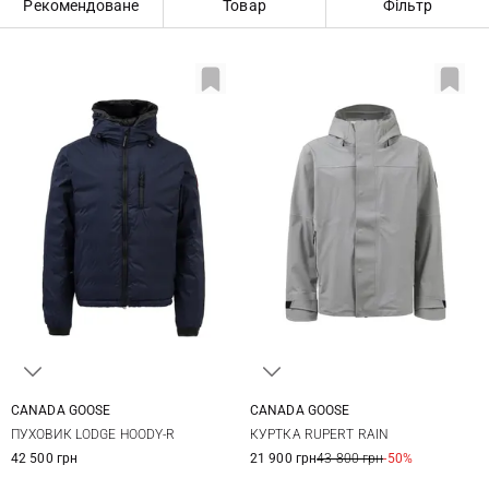
Рекомендоване
Товар
Фільтр
CANADA GOOSE
CANADA GOOSE
S
M
L
XL
M
L
XL
XXL
ПУХОВИК LODGE HOODY-R
КУРТКА RUPERT RAIN
XXL
42 500 грн
21 900 грн
43 800 грн
-50%