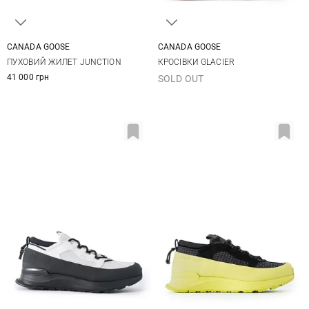
CANADA GOOSE
CANADA GOOSE
XS
S
M
L
7,5 US
8 US
8,5 US
9 US
ПУХОВИЙ ЖИЛЕТ JUNCTION
КРОСІВКИ GLACIER
9,5 US
10 US
10,5 US
11 US
41 000 грн
SOLD OUT