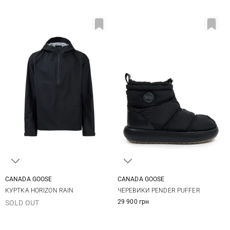
CANADA GOOSE
CANADA GOOSE
M
L
XL
XXL
8 US
9 US
10 US
11 US
КУРТКА HORIZON RAIN
ЧЕРЕВИКИ PENDER PUFFER
12 US
29 900 грн
SOLD OUT