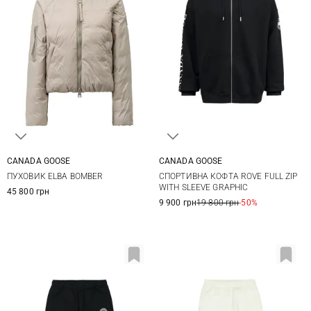
CANADA GOOSE
CANADA GOOSE
XS
S
M
L
S
M
L
XL
ПУХОВИК ELBA BOMBER
СПОРТИВНА КОФТА ROVE FULL ZIP
XL
XXL
WITH SLEEVE GRAPHIC
45 800 грн
9 900 грн
19 800 грн
-50%