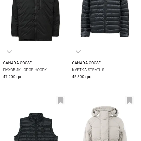
CANADA GOOSE
CANADA GOOSE
S
M
L
XL
M
L
XL
XXL
ПУХОВИК LODGE HOODY
КУРТКА STRATUS
XXL
3XL
47 200 грн
45 800 грн