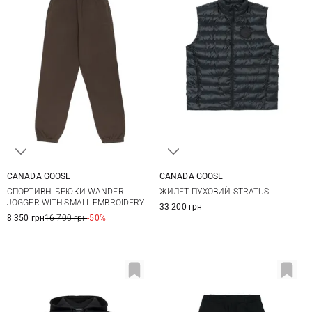
CANADA GOOSE
CANADA GOOSE
XS
S
M
M
L
XL
XXL
СПОРТИВНІ БРЮКИ WANDER
ЖИЛЕТ ПУХОВИЙ STRATUS
JOGGER WITH SMALL EMBROIDERY
33 200 грн
8 350 грн
16 700 грн
-50%