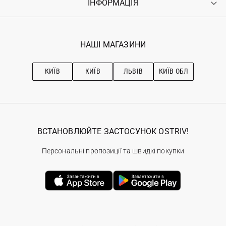
ІНФОРМАЦІЯ
Увійти
Повернення
Реєстрація
Гарантія
Мої замовлення
Програма лояльності
Вакансії
Обране
Наші магазини
НАШІ МАГАЗИНИ
Ostriv Club+
Про OSTRIV
Підписка на новини
Рекомендації з догляду
КИЇВ
КИЇВ
ЛЬВІВ
КИЇВ ОБЛ
ВСТАНОВЛЮЙТЕ ЗАСТОСУНОК OSTRIV!
Персональні пропозиції та швидкі покупки