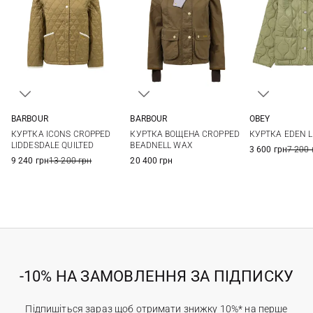
BARBOUR
BARBOUR
OBEY
8
10
12
14
6
8
10
12
XS
S
КУРТКА ICONS CROPPED
КУРТКА ВОЩЕНА CROPPED
КУРТКА EDEN L
14
LIDDESDALE QUILTED
BEADNELL WAX
3 600 грн
7 200 
9 240 грн
13 200 грн
20 400 грн
-10% НА ЗАМОВЛЕННЯ ЗА ПІДПИСКУ
Підпишіться зараз щоб отримати знижку 10%* на перше