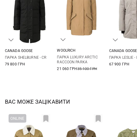
WOOLRICH
CANADA GOOSE
CANADA GOOS
XS
S
M
XL
XS
S
M
L
S
M
ПАРКА LUXURY ARCTIC
ПАРКА SHELBURNE - CR
ПАРКА LESLIE -
XL
RACCOON PARKA
79 800 ГРН
67 900 ГРН
21 060 ГРН
35 100 ГРН
ВАС МОЖЕ ЗАЦІКАВИТИ