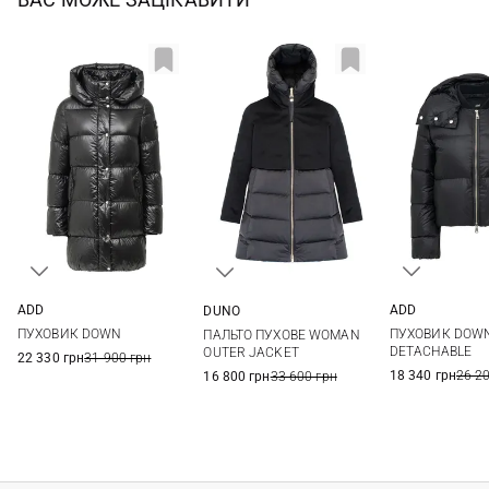
ADD
ADD
DUNO
38
40
42
44
40
42
38
40
42
44
ПУХОВИК DOWN
ПУХОВИК DOW
ПАЛЬТО ПУХОВЕ WOMAN
46
46
48
DETACHABLE
OUTER JACKET
22 330 грн
31 900 грн
18 340 грн
26 2
16 800 грн
33 600 грн