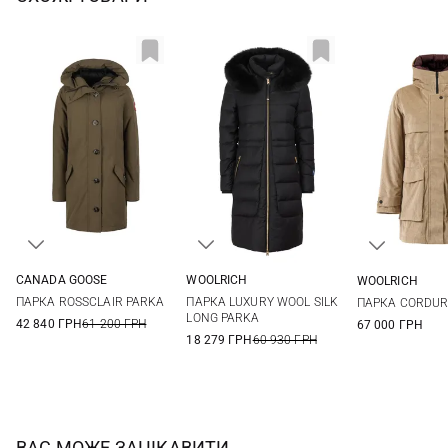
CANADA GOOSE
WOOLRICH
WOOLRICH
S
L
XL
XS
S
M
ПАРКА ROSSCLAIR PARKA
ПАРКА LUXURY WOOL SILK
ПАРКА CORDURO
LONG PARKA
42 840 ГРН
61 200 ГРН
67 000 ГРН
18 279 ГРН
60 930 ГРН
ВАС МОЖЕ ЗАЦІКАВИТИ