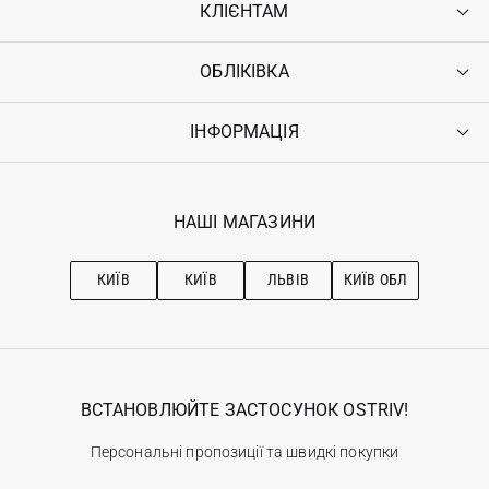
КЛІЄНТАМ
ОБЛІКІВКА
Контакти
Доставка
Оплата
ІНФОРМАЦІЯ
Увійти
Повернення
Реєстрація
Гарантія
Мої замовлення
Програма лояльності
Вакансії
Обране
Наші магазини
НАШІ МАГАЗИНИ
Ostriv Club+
Про OSTRIV
Підписка на новини
Рекомендації з догляду
КИЇВ
КИЇВ
ЛЬВІВ
КИЇВ ОБЛ
ВСТАНОВЛЮЙТЕ ЗАСТОСУНОК OSTRIV!
Персональні пропозиції та швидкі покупки